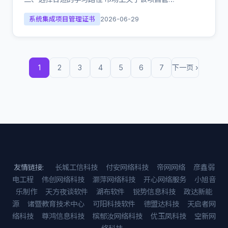
系统集成项目管理证书
2026-06-29
1
2
3
4
5
6
7
下一页 ›
友情链接:
长城工信科技
付安网络科技
帝网网络
彦鑫弱
电工程
伟创网络科技
灏萍网络科技
开心网络服务
小旭音
乐制作
天方夜谈软件
湖布软件
锐势信息科技
政达新能
源
诸暨教育技术中心
可阳科技软件
德盟达科技
天启者网
络科技
尊鸿信息科技
槟郁汝网络科技
优玉凤科技
空新网